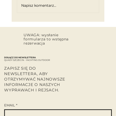
Napisz komentarz...
Jak przygotować się do
pierwszej jazdy quadem?
UWAGA: wysłanie
formularza to wstępna
rezerwacja
DOŁĄCZ DO NEWSLETTERA
QUADY SZCZECIN - YACHTING OUTDOOR
ZAPISZ SIĘ DO
NEWSLETTERA, ABY
OTRZYMYWAĆ NAJNOWSZE
INFORMACJE O NASZYCH
WYPRAWACH I REJSACH.
EMAIL
*